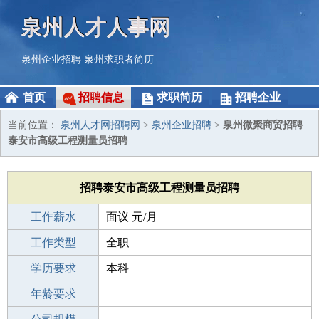
泉州人才人事网
泉州企业招聘
泉州求职者简历
首页
招聘信息
求职简历
招聘企业
当前位置：
泉州人才网招聘网
>
泉州企业招聘
>
泉州微聚商贸招聘
泰安市高级工程测量员招聘
招聘泰安市高级工程测量员招聘
工作薪水
面议 元/月
招聘人数
工作类型
1人
全职
性别要求
学历要求
-
本科
工作经验
年龄要求
不限