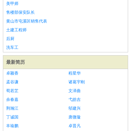
美甲师
售楼部保安队长
黄山市屯溪区销售代表
土建工程师
后厨
洗车工
最新简历
卓颖香
程星华
孟谷谦
诸葛宇刚
荀若芷
文泽曲
佘春嘉
弋皓吉
荆瀚江
邬建兴
丁诚国
唐微璇
丰瑜鹏
卓晋凡