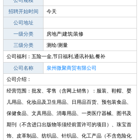
工作地点
公司规模
泉州永春县
招聘开始时间
公司电话
今天
招聘结束时间
公司地址
2022-08-31
一级分类
房地产|建筑|装修
二级分类
三级分类
建筑/装修
测绘/测量
公司福利：五险一金,节日福利,通讯补贴,餐补
其他行业
不限
公司名称
泉州微聚商贸有限公司
公司介绍：
公司类型
有限责任公司(自然人投资或控股)
经营范围：批发、零售（含网上销售）：服装、鞋帽、婴
儿用品、化妆品及卫生用品、日用品百货、预包装食品、
保健食品、文具用品、消毒用品、一类医疗器械、图书及
期刊（不含进口出版物等须经前置许可的项目）、珠宝首
饰、皮革制品、纺织品、针织品、化工产品（不含危险化