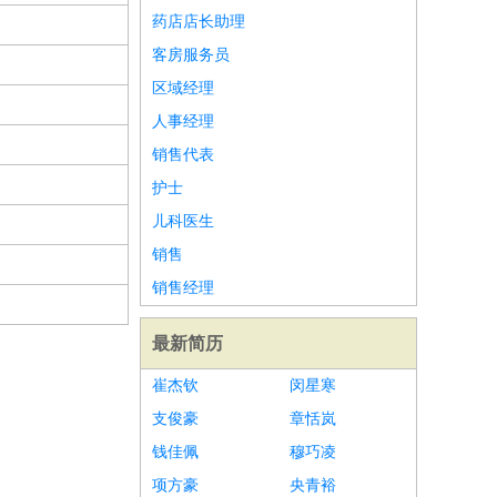
药店店长助理
客房服务员
区域经理
人事经理
销售代表
护士
儿科医生
销售
销售经理
最新简历
崔杰钦
闵星寒
支俊豪
章恬岚
钱佳佩
穆巧凌
项方豪
央青裕