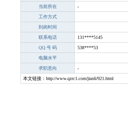
当前所在
-
工作方式
到岗时间
联系电话
131****5145
QQ 号 码
538****53
电脑水平
求职意向
-
本文链接：http://www.qzrc1.com/jianli/921.html