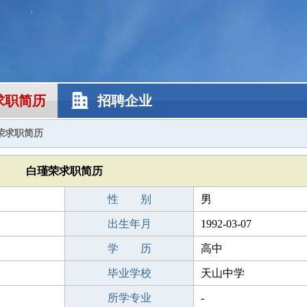
求职简历
招聘企业
荣求职简历
白瑾荣求职简历
性 别
男
出生年月
1992-03-07
学 历
高中
毕业学校
天山中学
所学专业
-