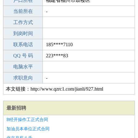
毕业学校
户口所在
高中
福建省福州市鼓楼区
所学专业
当前所在
-
-
工作经验
工作方式
12
驾 照
到岗时间
A照
期望月薪
联系电话
185****7110
手机号码
QQ 号 码
185****7110
223****83
微信号码
电脑水平
185****7110
外语水平
求职意向
-
本文链接：http://www.qzrc1.com/jianli/927.html
最新招聘
B经开操作工正式合同
加油员本单位正式合同