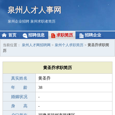
泉州人才人事网
泉州企业招聘
泉州求职者简历
首页
招聘信息
求职简历
招聘企业
当前位置：
泉州人才网招聘网
>
泉州个人求职简历
>
黄圣乔求职简
历
黄圣乔求职简历
真实姓名
黄圣乔
性 别
年 龄
男
38
出生年月
婚姻状况
1988-03-20
-
学 历
身 高
高中
-