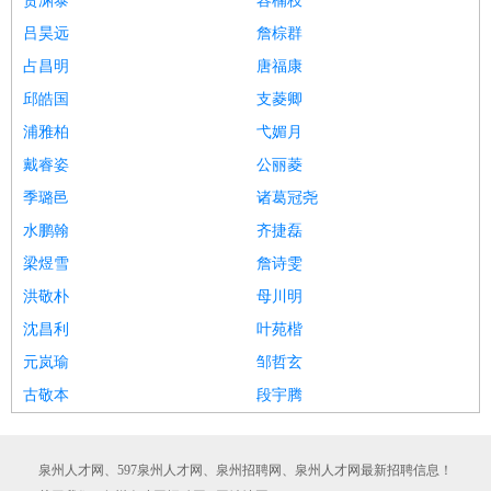
贺渊泰
容楠枝
吕昊远
詹棕群
占昌明
唐福康
邱皓国
支菱卿
浦雅柏
弋媚月
戴睿姿
公丽菱
季璐邑
诸葛冠尧
水鹏翰
齐捷磊
梁煜雪
詹诗雯
洪敬朴
母川明
沈昌利
叶苑楷
元岚瑜
邹哲玄
古敬本
段宇腾
泉州人才网、597泉州人才网、泉州招聘网、泉州人才网最新招聘信息！