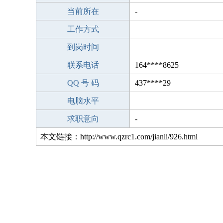
当前所在
-
工作方式
到岗时间
联系电话
164****8625
QQ 号 码
437****29
电脑水平
求职意向
-
本文链接：http://www.qzrc1.com/jianli/926.html