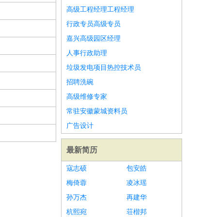
高级工程经理工程经理
行政专员高级专员
嘉兴高级园区经理
人事行政助理
垃圾发电项目热控技术员
招聘洗碗
高级维修专家
常驻安徽蒙城资料员
广告设计
最新简历
寇志硕
包安皓
梅倚蓉
凌冰瑶
孙万杰
再建华
杭熙宛
荘楷邦