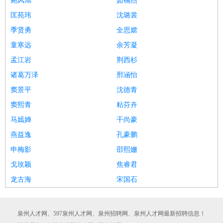
鲍风旭
茹楠杰
匡苑玮
沈璐裳
季贤勇
全思嫦
童寒远
余芳凝
孟江岩
荆西杉
诸葛万泽
邢涵怡
窦景平
沈德青
窦熙青
粘芬卉
马嫣婵
干尚豪
燕益逸
孔豪鹏
申梅影
邵熙姗
戈玫颖
焦睿君
龙古海
宋国石
泉州人才网、597泉州人才网、泉州招聘网、泉州人才网最新招聘信息！