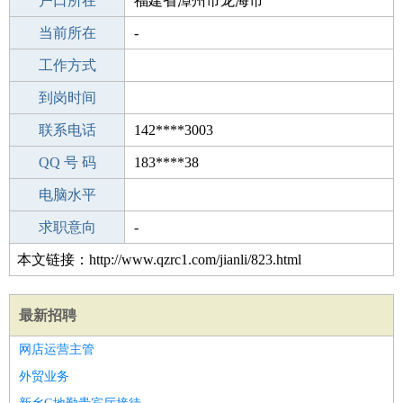
毕业学校
户口所在
岳阳方兴职业技术学校
福建省漳州市龙海市
所学专业
当前所在
-
-
工作经验
工作方式
21
驾 照
到岗时间
A照
期望月薪
联系电话
142****3003
手机号码
QQ 号 码
142****3003
183****38
微信号码
电脑水平
142****3003
外语水平
求职意向
-
本文链接：http://www.qzrc1.com/jianli/823.html
最新招聘
网店运营主管
外贸业务