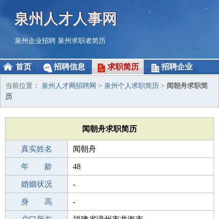
泉州人才人事网
泉州企业招聘
泉州求职者简历
首页
招聘信息
求职简历
招聘企业
当前位置：
泉州人才网招聘网
>
泉州个人求职简历
>
闻朝舟求职简
历
闻朝舟求职简历
真实姓名
闻朝舟
性 别
年 龄
男
48
出生年月
婚姻状况
1978-05-21
-
学 历
身 高
成人教育
-