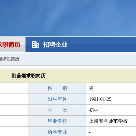
求职简历
招聘企业
烟求职简历
荆鼎烟求职简历
性 别
男
出生年月
1991-01-25
学 历
初中
毕业学校
上海安亭师范学校
所学专业
-