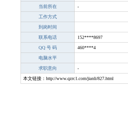
当前所在
-
工作方式
到岗时间
联系电话
152****8697
QQ 号 码
460****4
电脑水平
求职意向
-
本文链接：http://www.qzrc1.com/jianli/827.html