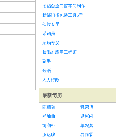
招铝合金门窗车间制作
新部门招包装工月5千
催收专员
采购员
采购专员
胶黏剂应用工程师
副手
分紙
人力行政
最新简历
陈幽瀚
狐荣博
尚灿曲
逯彬闲
司润朴
单婉絮
汝达峻
谷雨霖