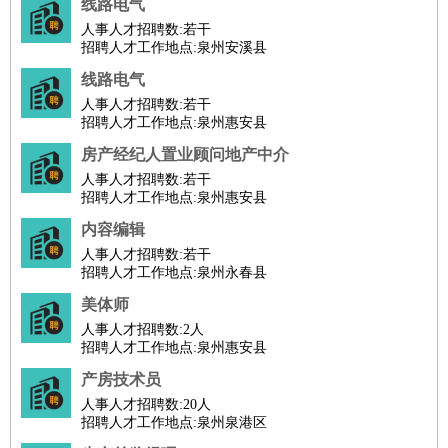
线路电气
公关
：
公关员
公关经理
媒介专员
媒介经理
会展专员
人事人才招聘数:
若干
招聘人才工作地点:泉州安溪县
技工/工人
：
普工
电工
木工
钳工
焊工
钣金工
锅炉工
油漆工
缝纫工
线路电气
维修工
水暖工
车工
叉车工
手机维修
电梯工
操作工
包
人事人才招聘数:
若干
装工
水泥工
钢筋工
纺织工
管道工
样衣工
装卸工
招聘人才工作地点:泉州惠安县
生产/研发
：
质量管理
生产组长
车间主任
工艺设计
生产总监
高级工
房产经纪人置业顾问地产中介
程师
人事人才招聘数:
若干
招聘人才工作地点:泉州惠安县
机械/仪表
：
机械工程
仪器仪表
机电
版图设计
司机
：
内容编辑
商务司机
客车司机
货车司机
出租车司机
班车司机
驾校
人事人才招聘数:
若干
教练
带车司机
地铁司机
高铁司机
小车司机
快车司机
专
招聘人才工作地点:泉州永春县
车司机
美体师
物流/仓储
：
快递员
仓库管理
搬运工
物流专员
物流经理
调度员
人事人才招聘数:
2人
贸易/采购
：
外贸专员
外贸经理
采购员
采购经理
商务专员
报关员
买
招聘人才工作地点:泉州惠安县
手
产房技术员
保险/理赔
：
保险推销
保险顾问
核保理赔
保险经纪人
保险精算师
契
人事人才招聘数:
20人
招聘人才工作地点:泉州泉港区
约管理
保险内勤