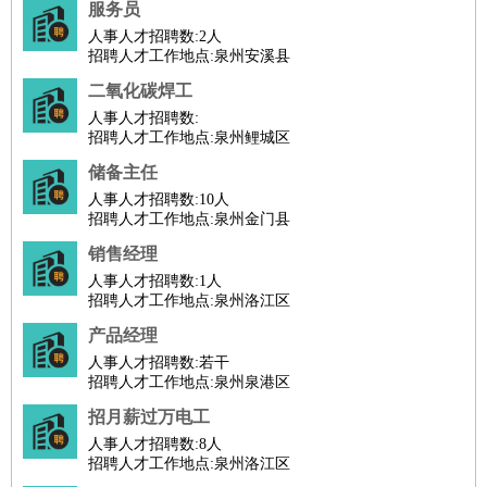
服务员
家政/安保
：
保洁
保姆
保安
月嫂
钟点工
洗衣工
护工
育婴师
送水工
人事人才招聘数:
2人
家庭管家
招聘人才工作地点:泉州安溪县
物业管理
：
物业维修
物业管理
物业招商
物业经理
二氧化碳焊工
淘宝/网店
：
淘宝客服
淘宝美工
淘宝店长
淘宝推广
淘宝装修
淘宝策
人事人才招聘数:
招聘人才工作地点:泉州鲤城区
划
淘宝模特
储备主任
财务/会计
：
会计
财务
出纳
审计
税务
财务分析
成本管理
人事人才招聘数:
10人
教育/培训
：
教师
家教
幼教
教学管理
学术研究
培训策划
课程顾问
招聘人才工作地点:泉州金门县
银行/证券
：
理财顾问
证券分析
银行柜员
拍卖师
操盘手
银行经理
信
销售经理
贷管理
人事人才招聘数:
1人
律师/法务
：
律师
律师助理
法务专员
专利顾问
合同管理
招聘人才工作地点:泉州洛江区
广告/咨询
：
文案
广告制作
咨询顾问
创意总监
广告策划
会展策划
婚
产品经理
礼策划
媒介策划
咨询经理
客户主管
摄影师
人事人才招聘数:
若干
招聘人才工作地点:泉州泉港区
美术/设计
：
服装设计
平面设计
美编
家具设计
美术老师
室内设计
包
招月薪过万电工
装设计
动画设计
珠宝设计
店面设计
UI设计
人事人才招聘数:
8人
编辑/出版
：
编辑
记者
出版
发行
专栏作家
排版设计
招聘人才工作地点:泉州洛江区
翻译/语言
：
英语翻译
日语翻译
俄语翻译
韩语翻译
法语翻译
德语翻