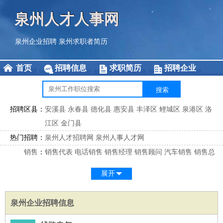
泉州人才人事网
泉州企业招聘
泉州求职者简历
首页
招聘信息
求职简历
招聘企业
招聘区县：
安溪县
永春县
德化县
惠安县
丰泽区
鲤城区
泉港区
洛
江区
金门县
热门招聘：
泉州人才招聘网
泉州人事人才网
销售
：
销售代表
电话销售
销售经理
销售顾问
汽车销售
销售总
监
医药销售
网络销售
区域销售
客户经理
销售顾问
展开
市场
：
市场专员
市场经理
市场拓展
市场调研
市场策划
策划经
理
泉州企业招聘信息
客服
：
客服专员
电话客服
客服经理
售后服务
客户关系
客服总
监