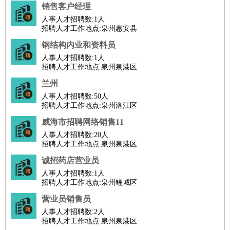
好玩职业
：
酒店试睡员
美食品尝师
旅游体验师
职业拥抱师
酒店试
销售客户经理
人事人才招聘数:
睡员
狗粮试吃员
1人
手模
陪跑族
网购砍价师
色彩搭配师
品
招聘人才工作地点:泉州惠安县
酒师
钢结构内业和资料员
人事人才招聘数:
1人
招聘人才工作地点:泉州泉港区
兰州
人事人才招聘数:
50人
招聘人才工作地点:泉州洛江区
威海市招聘网络销售11
人事人才招聘数:
20人
招聘人才工作地点:泉州泉港区
诚招药店营业员
人事人才招聘数:
1人
招聘人才工作地点:泉州鲤城区
营业员销售员
人事人才招聘数:
2人
招聘人才工作地点:泉州泉港区