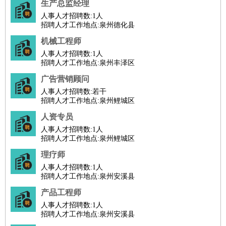
生产总监经理
餐饮类
：
厨师
服务员
传菜员
面点师
洗碗工
后厨
杂工
学徒
咖啡
人事人才招聘数:
1人
师
茶艺师
迎宾
招聘人才工作地点:泉州德化县
酒店/旅游
：
酒店前台
酒店服务员
行李员
大堂经理
酒店管理
酒店管
机械工程师
家
导游
旅游顾问
签证专员
订票员
试睡师
人事人才招聘数:
1人
超市/销售
：
促销导购
营业员
收银员
理货员
食品加工
品类管理
店长
招聘人才工作地点:泉州丰泽区
美容/美发
：
发型师
美容师
化妆师
美甲师
美发助理
洗头工
美体师
广告营销顾问
美容顾问
美容助理
美容店长
宠物美容
人事人才招聘数:
若干
招聘人才工作地点:泉州鲤城区
保健/按摩
：
按摩师
针灸推拿
足疗师
搓澡工
盲人按摩
人资专员
娱乐/影视
：
礼仪
调酒师
摄影师
主持人
配音员
后期制作
场务
群众
人事人才招聘数:
1人
演员
音效师
灯光师
编剧
主播
招聘人才工作地点:泉州鲤城区
技术开发
：
程序员
网页设计
技术专员
软件工程师
测试工程师
运维
理疗师
工程师
技术支持
硬件工程师
系统工程师
通信工程师
数
人事人才招聘数:
1人
招聘人才工作地点:泉州安溪县
据工程师
前端工程师
APP开发
算法工程师
产品管理
：
产品经理
产品运营
产品助理
项目经理
高级产品经理
产
产品工程师
人事人才招聘数:
1人
品实习生
SEO
招聘人才工作地点:泉州安溪县
电子/电气
：
无线电
电路工程
自动化
电子维修
产品工艺