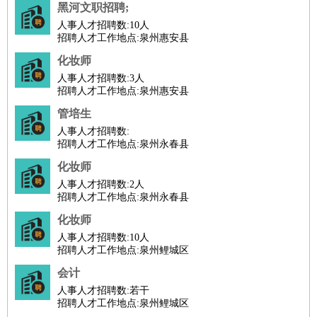
黑河文职招聘;
译
小语种
人事人才招聘数:
10人
招聘人才工作地点:泉州惠安县
医疗/药剂
：
医生
护士
药剂师
理疗师
导医
营养师
心理医生
中医
化妆师
运动/健身
：
健身教练
瑜伽教练
舞蹈老师
游泳教练
台球教练
高尔夫
人事人才招聘数:
3人
助理
体育解说员
体育记者
足球教练
招聘人才工作地点:泉州惠安县
环境保护
：
污水处理
环保检测
环境管理
环境绿化
水质检测员
管培生
政府公务
：
人事人才招聘数:
房地产
：
房产销售
置业顾问
房产客服
房产策划
房产店员
房产中
招聘人才工作地点:泉州永春县
介
房产内勤
房产评估师
化妆师
建筑/装修
：
土木工程
工程监理
造价师
安全专员
项目管理
园林设计
人事人才招聘数:
2人
招聘人才工作地点:泉州永春县
测绘员
建筑工
装修工
化妆师
人事/行政
：
文员
前台
秘书
人事专员
人事经理
行政助理
行政主管
人事人才招聘数:
10人
招聘专员
招聘经理
猎头顾问
培训专员
招聘人才工作地点:泉州鲤城区
高级管理
：
总监
总裁助理
副总裁
总经理
合伙人
CEO
CTO
CFO
会计
CPO
人事人才招聘数:
若干
农林牧渔
：
招聘人才工作地点:泉州鲤城区
养殖人员
饲养业务
农艺师
畜牧师
饲料研发