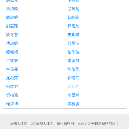
洪敬峰
季燕莲
冉洁璇
弓茜菊
滕惠婷
茹皓隆
尉菱翔
释霞欣
凌青慧
樊川楷
傅惠婉
殷煜洁
翟健楠
岳依佳
广钦睿
禹识君
牛俊尧
常佑聪
尤柏荣
郭瑾江
张益乔
邹江红
倪楷瑜
牟星瀚
端康博
管桐虞
泉州人才网、597泉州人才网、泉州招聘网、泉州人才网最新招聘信息！