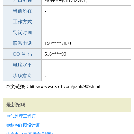
毕业学校
户口所在
钟祥市华讯职业技术学校
湖南省郴州市嘉禾县
所学专业
当前所在
-
-
工作经验
工作方式
19
驾 照
到岗时间
B照
期望月薪
联系电话
150****7830
手机号码
QQ 号 码
150****7830
516****99
微信号码
电脑水平
150****7830
外语水平
求职意向
-
本文链接：http://www.qzrc1.com/jianli/909.html
最新招聘
电气监理工程师
钢结构详图设计师