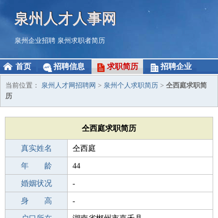
泉州人才人事网
泉州企业招聘
泉州求职者简历
首页
招聘信息
求职简历
招聘企业
当前位置：
泉州人才网招聘网
>
泉州个人求职简历
>
仝西庭求职简
历
仝西庭求职简历
真实姓名
仝西庭
性 别
年 龄
男
44
出生年月
婚姻状况
1982-01-13
-
学 历
身 高
成人教育
-