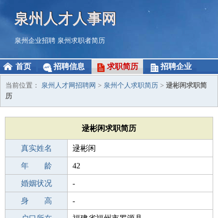
泉州人才人事网
泉州企业招聘
泉州求职者简历
首页
招聘信息
求职简历
招聘企业
当前位置：
泉州人才网招聘网
>
泉州个人求职简历
>
逯彬闲求职简
历
逯彬闲求职简历
真实姓名
逯彬闲
性 别
年 龄
男
42
出生年月
婚姻状况
1984-10-09
-
学 历
身 高
高中
-