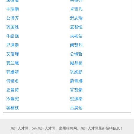
唐微璇
共镜乔
丰瑜鹏
卓晋凡
公博齐
邢志瑞
巩国胜
麦智恒
牛皓强
央彬达
尹渊泰
阚贤烈
艾漫瑾
公镜哲
龚兰曦
臧鼎超
韩姗靖
巩妮影
何镜名
蔚青娜
史曼荷
官贤豪
冷幽宛
贺渊泰
容楠枝
吕昊远
泉州人才网、597泉州人才网、泉州招聘网、泉州人才网最新招聘信息！