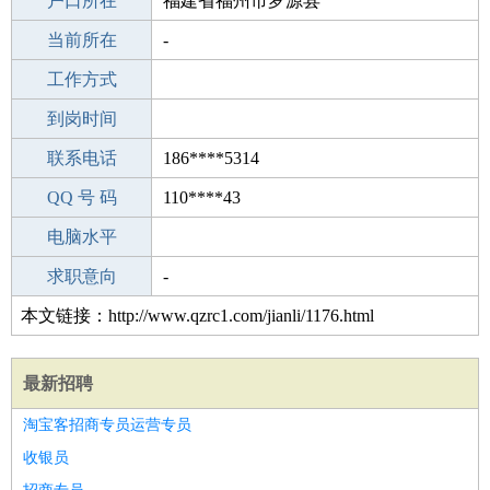
毕业学校
户口所在
高中
福建省福州市罗源县
所学专业
当前所在
-
-
工作经验
工作方式
17
驾 照
到岗时间
A照
期望月薪
联系电话
186****5314
手机号码
QQ 号 码
186****5314
110****43
微信号码
电脑水平
186****5314
外语水平
求职意向
-
本文链接：http://www.qzrc1.com/jianli/1176.html
最新招聘
淘宝客招商专员运营专员
收银员