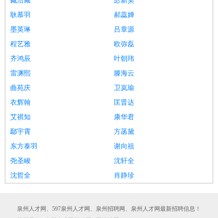
臧浩藏
彭新昊
耿慕羽
郝蕊婵
墨英琳
吕章源
程艺雅
欧弥磊
齐鸿辰
叶朝玮
雷渊熙
滕海云
曲苑庆
卫岚瑜
衣辉翰
匡晋达
艾祺知
康华君
鄢宇霄
方菡黛
东方泰羽
谢向祖
尧圣峻
沈轩全
沈哲全
肖静珍
泉州人才网、597泉州人才网、泉州招聘网、泉州人才网最新招聘信息！