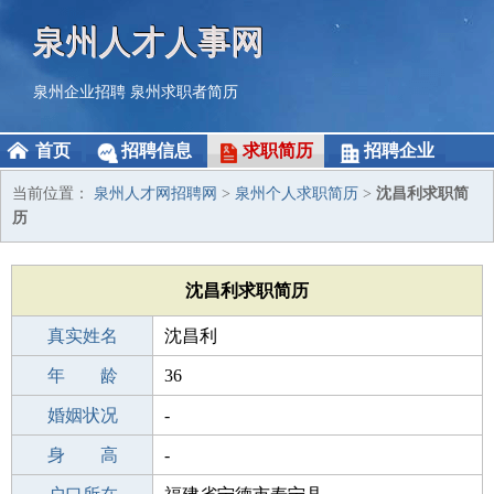
泉州人才人事网
泉州企业招聘
泉州求职者简历
首页
招聘信息
求职简历
招聘企业
当前位置：
泉州人才网招聘网
>
泉州个人求职简历
>
沈昌利求职简
历
沈昌利求职简历
真实姓名
沈昌利
性 别
年 龄
男
36
出生年月
婚姻状况
1990-09-21
-
学 历
身 高
职校/技校
-