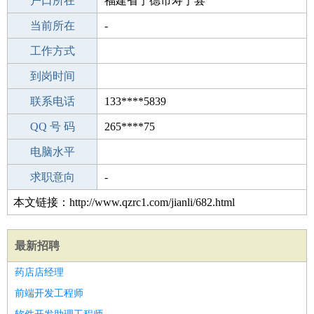
毕业学校
户口所在
职校/技校
福建省宁德市寿宁县
所学专业
当前所在
-
-
工作经验
工作方式
11
驾 照
到岗时间
A照
期望月薪
联系电话
133****5839
手机号码
QQ 号 码
133****5839
265****75
微信号码
电脑水平
133****5839
外语水平
求职意向
-
本文链接：http://www.qzrc1.com/jianli/682.html
最新招聘
药店店经理
前端开发工程师