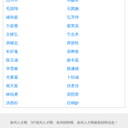
山书华
邓姗依
毛国翔
元茜婉
辅弥庭
弘芳绮
力姿雅
翟英岚
文棋弘
宁志舟
房峻志
席碧铃
长轩逸
居桦俊
陈玉涵
曲丰磊
华雪睿
陕谦德
光素凝
卜怡涵
南天嘉
伏君佳
林锐勇
屈熙荣
洪西杉
任桐妙
泉州人才网、597泉州人才网、泉州招聘网、泉州人才网最新招聘信息！