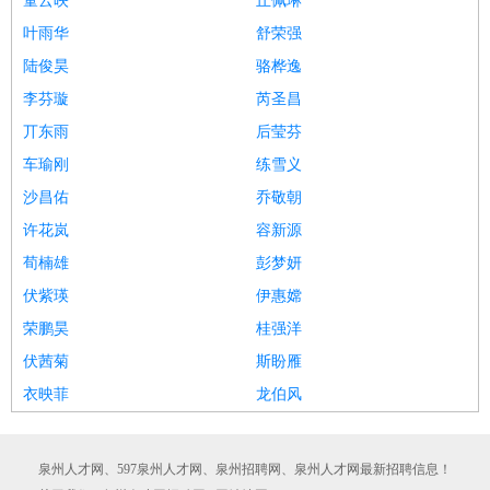
童云映
丘佩琳
叶雨华
舒荣强
陆俊昊
骆桦逸
李芬璇
芮圣昌
丌东雨
后莹芬
车瑜刚
练雪义
沙昌佑
乔敬朝
许花岚
容新源
荀楠雄
彭梦妍
伏紫瑛
伊惠嫦
荣鹏昊
桂强洋
伏茜菊
斯盼雁
衣映菲
龙伯风
泉州人才网、597泉州人才网、泉州招聘网、泉州人才网最新招聘信息！