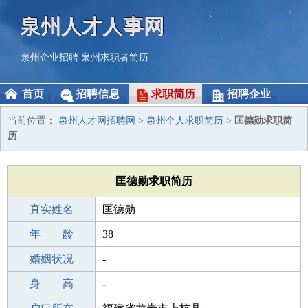
泉州人才人事网
泉州企业招聘
泉州求职者简历
首页
招聘信息
求职简历
招聘企业
当前位置：
泉州人才网招聘网
>
泉州个人求职简历
>
匡德勋求职简
历
匡德勋求职简历
真实姓名
匡德勋
性 别
年 龄
男
38
出生年月
婚姻状况
1988-07-03
-
学 历
身 高
成人教育
-