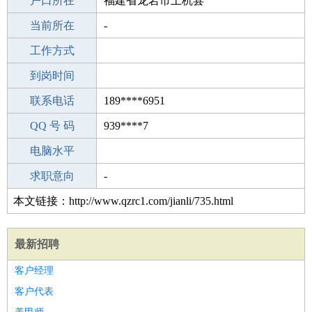
毕业学校
户口所在
重庆新空美发培训学校
福建省龙岩市上杭县
所学专业
当前所在
-
-
工作经验
工作方式
13
驾 照
到岗时间
未知
期望月薪
联系电话
189****6951
手机号码
QQ 号 码
189****6951
939****7
微信号码
电脑水平
189****6951
外语水平
求职意向
-
本文链接：http://www.qzrc1.com/jianli/735.html
最新招聘
客户经理
客户代表