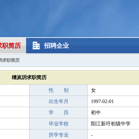
求职简历
招聘企业
玥求职简历
继岚玥求职简历
性 别
女
出生年月
1997-02-01
学 历
初中
毕业学校
阳江新圩初级中学
所学专业
-