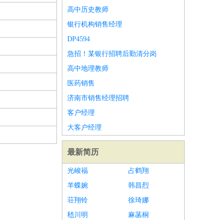
高中历史教师
银行机构销售经理
DP4594
急招！某银行招聘后勤清分岗
高中地理教师
医药销售
济南市销售经理招聘
客户经理
大客户经理
最新简历
光峻福
占鹤翔
羊蝶婉
韩昌烈
荘翔铃
徐琦娜
嵇川明
麻菡桐