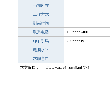
当前所在
-
工作方式
到岗时间
联系电话
183****2400
QQ 号 码
200****19
电脑水平
求职意向
-
本文链接：http://www.qzrc1.com/jianli/731.html