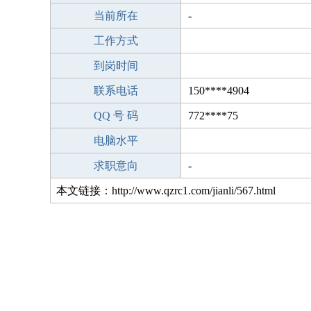
当前所在
-
工作方式
到岗时间
联系电话
150****4904
QQ 号 码
772****75
电脑水平
求职意向
-
本文链接：http://www.qzrc1.com/jianli/567.html