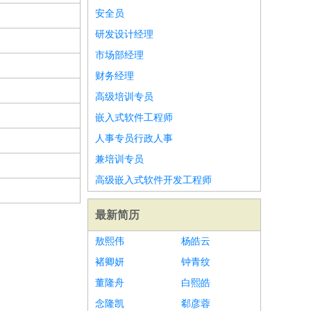
安全员
研发设计经理
市场部经理
财务经理
高级培训专员
嵌入式软件工程师
人事专员行政人事
兼培训专员
高级嵌入式软件开发工程师
最新简历
敖熙伟
杨皓云
褚卿妍
钟青纹
董隆舟
白熙皓
念隆凯
郗彦蓉