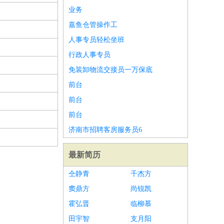
业务
嘉鱼仓管操作工
人事专员轻松坐班
行政人事专员
免装卸物流交接员一万保底
前台
前台
前台
济南市招聘客房服务员6
最新简历
仝静青
千杰方
窦鼎方
尚锐凯
霍弘晋
临柳慕
田宇智
支月阳