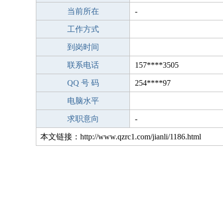
当前所在
-
工作方式
到岗时间
联系电话
157****3505
QQ 号 码
254****97
电脑水平
求职意向
-
本文链接：http://www.qzrc1.com/jianli/1186.html