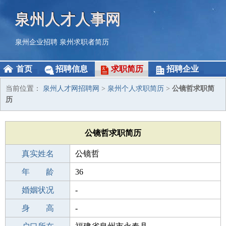
泉州人才人事网
泉州企业招聘
泉州求职者简历
首页
招聘信息
求职简历
招聘企业
当前位置：
泉州人才网招聘网
>
泉州个人求职简历
>
公镜哲求职简
历
公镜哲求职简历
真实姓名
公镜哲
性 别
年 龄
男
36
出生年月
婚姻状况
1990-03-12
-
学 历
身 高
初中
-