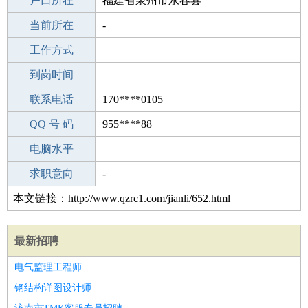
毕业学校
户口所在
浏阳太平桥镇太平桥初级中学
福建省泉州市永春县
所学专业
当前所在
-
-
工作经验
工作方式
9
驾 照
到岗时间
C照
期望月薪
联系电话
170****0105
手机号码
QQ 号 码
170****0105
955****88
微信号码
电脑水平
170****0105
外语水平
求职意向
-
本文链接：http://www.qzrc1.com/jianli/652.html
最新招聘
电气监理工程师
钢结构详图设计师