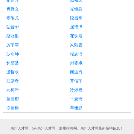
家鼎齐
戴裕文
樊野义
光镜意
辜敬龙
段昌明
弘晋华
屈瑾泽
斯冠银
花珠宸
厉宇涛
风熙露
沙明坤
端志书
长德皓
封雯娥
澹哲永
闻波秀
屈励奇
齐信宇
元柯泽
冷炫嘉
童捷楷
平曼琦
徐菡榆
车珊影
泉州人才网、597泉州人才网、泉州招聘网、泉州人才网最新招聘信息！