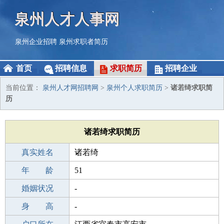
泉州人才人事网
泉州企业招聘
泉州求职者简历
首页
招聘信息
求职简历
招聘企业
当前位置：
泉州人才网招聘网
>
泉州个人求职简历
>
诸若绮求职简
历
诸若绮求职简历
真实姓名
诸若绮
性 别
年 龄
女
51
出生年月
婚姻状况
1975-06-23
-
学 历
身 高
高中
-