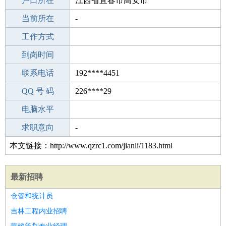
毕业学校
户口所在
天津三十一中学
江西省宜春市高安市
所学专业
当前所在
-
-
工作经验
工作方式
25
驾 照
到岗时间
B照
期望月薪
联系电话
192****4451
手机号码
QQ 号 码
192****4451
226****29
微信号码
电脑水平
192****4451
外语水平
求职意向
-
本文链接：http://www.qzrc1.com/jianli/1183.html
最新招聘
仓管和统计员
吉林工程内业招聘