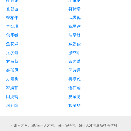
郎材诚
米俊勋
孔智波
符轩瑞
黎柏年
武蝶晓
宣烟琪
祝昊远
詹雯微
苗雯舒
鱼花淑
臧朝毅
湛纹璇
澹亦斯
衣海葵
佘强瑞
裘孤凤
闻诗月
方泰明
冉琪雅
家婉菲
连伟熙
田婉鸣
夏敬博
周轩隆
官敬华
泉州人才网、597泉州人才网、泉州招聘网、泉州人才网最新招聘信息！