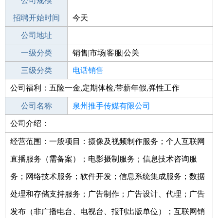
工作地点
公司规模
泉州永春县
招聘开始时间
公司电话
今天
招聘结束时间
公司地址
2021-10-20
一级分类
销售|市场|客服|公关
二级分类
三级分类
销售
电话销售
公司福利：五险一金,定期体检,带薪年假,弹性工作
其他行业
公司名称
泉州推手传媒有限公司
公司介绍：
公司类型
有限责任公司(自然人独资)
经营范围：一般项目：摄像及视频制作服务；个人互联网
直播服务（需备案）；电影摄制服务；信息技术咨询服
务；网络技术服务；软件开发；信息系统集成服务；数据
处理和存储支持服务；广告制作；广告设计、代理；广告
发布（非广播电台、电视台、报刊出版单位）；互联网销