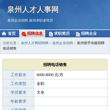
泉州人才人事网
泉州企业招聘
泉州求职者简历
首页
招聘信息
求职简历
招聘企业
当前位置：
泉州人才网招聘网
>
泉州企业招聘
>
泉州推手传媒招聘
电话销售
招聘电话销售
工作薪水
6000-8000 元/月
招聘人数
工作类型
若干
全职
性别要求
学历要求
-
大专
工作经验
年龄要求
不限