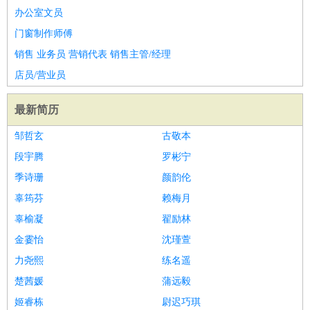
办公室文员
门窗制作师傅
销售 业务员 营销代表 销售主管/经理
店员/营业员
最新简历
邹哲玄
古敬本
段宇腾
罗彬宁
季诗珊
颜韵伦
辜筠芬
赖梅月
辜榆凝
翟励林
金霎怡
沈瑾萱
力尧熙
练名遥
楚茜媛
蒲远毅
姬睿栋
尉迟巧琪