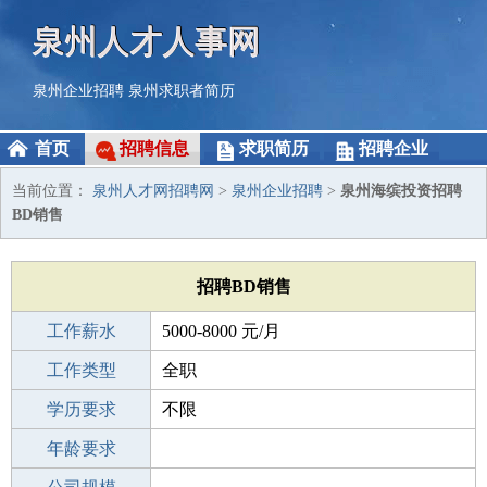
泉州人才人事网
泉州企业招聘
泉州求职者简历
首页
招聘信息
求职简历
招聘企业
当前位置：
泉州人才网招聘网
>
泉州企业招聘
>
泉州海缤投资招聘
BD销售
招聘BD销售
工作薪水
5000-8000 元/月
招聘人数
工作类型
1人
全职
性别要求
学历要求
-
不限
工作经验
年龄要求
不限