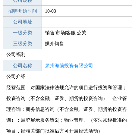
工作地点
公司规模
泉州泉港区
招聘开始时间
公司电话
10-03
招聘结束时间
公司地址
2021-11-06
一级分类
销售|市场|客服|公关
二级分类
三级分类
销售
媒介销售
公司福利：
其他行业
公司名称
泉州海缤投资有限公司
公司介绍：
公司类型
有限责任公司(自然人投资或控股)
经营范围：对国家法律法规允许的项目进行投资和管理；
投资咨询（不含金融、证券、期货的投资咨询）；企业管
理咨询；商务信息咨询（不含金融、证券、期货的投资咨
询）；展览展示服务策划；物业管理。（依法须经批准的
项目，经相关部门批准后方可开展经营活动）