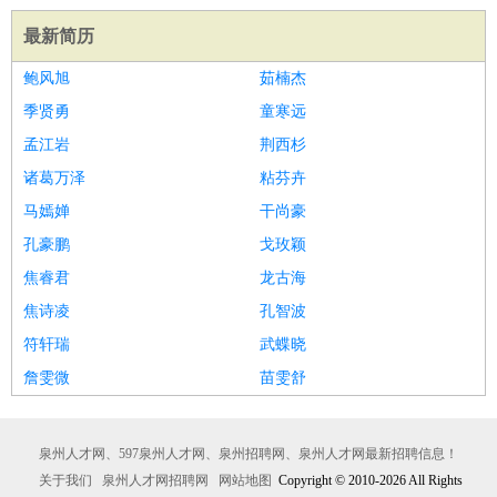
最新简历
鲍风旭
茹楠杰
季贤勇
童寒远
孟江岩
荆西杉
诸葛万泽
粘芬卉
马嫣婵
干尚豪
孔豪鹏
戈玫颖
焦睿君
龙古海
焦诗凌
孔智波
符轩瑞
武蝶晓
詹雯微
苗雯舒
泉州人才网、597泉州人才网、泉州招聘网、泉州人才网最新招聘信息！
关于我们
泉州人才网招聘网
网站地图
Copyright © 2010-2026 All Rights