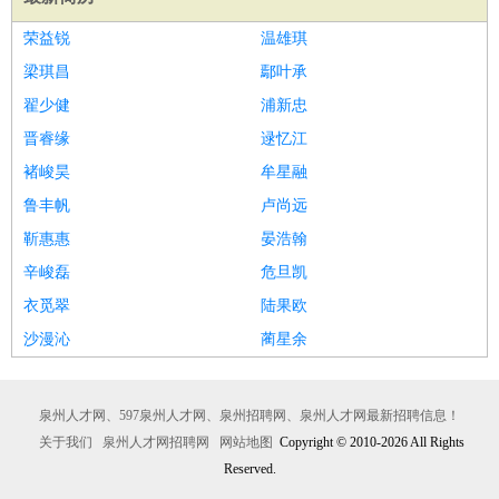
荣益锐
温雄琪
梁琪昌
鄢叶承
翟少健
浦新忠
晋睿缘
逯忆江
褚峻昊
牟星融
鲁丰帆
卢尚远
靳惠惠
晏浩翰
辛峻磊
危旦凯
衣觅翠
陆果欧
沙漫沁
蔺星余
泉州人才网、597泉州人才网、泉州招聘网、泉州人才网最新招聘信息！
关于我们
泉州人才网招聘网
网站地图
Copyright © 2010-2026 All Rights
Reserved.