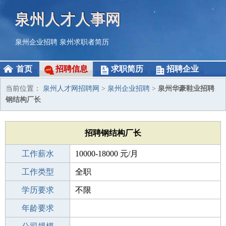
泉州人才人事网
泉州企业招聘
泉州求职者简历
首页
招聘信息
求职简历
招聘企业
当前位置：
泉州人才网招聘网
>
泉州企业招聘
>
泉州华豪鞋业招聘
钢结构厂长
招聘钢结构厂长
工作薪水
10000-18000 元/月
招聘人数
工作类型
1人
全职
性别要求
学历要求
-
不限
工作经验
年龄要求
不限