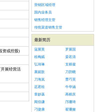
营销区域经理
国内业务员
销售经理主管
传统渠道销售主管
最新简历
寇展英
罗展国
投资或控股)
桂梅嫣
晏若清
弘琦琳
支棋俊
可开展经营活
襄妮歆
刀韵晓
刀海岚
曹巧芙
迟君桂
牛华涵
章妙菡
再棋庆
闻伯谦
邝珊琦
刁捷康
翟珊娅