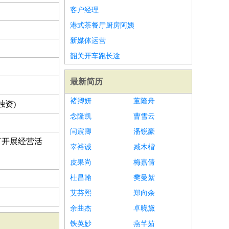
客户经理
港式茶餐厅厨房阿姨
新媒体运营
韶关开车跑长途
最新简历
褚卿妍
董隆舟
独资)
念隆凯
曹雪云
闫宸卿
潘锐豪
可开展经营活
辜裕诚
臧木楷
皮果尚
梅嘉倩
杜昌翰
樊曼絮
艾芬熙
郑向余
余曲杰
卓晓黛
铁英妙
燕芊茹