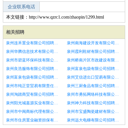
企业联系电话
本文链接：http://www.qzrc1.com/zhaopin/1299.html
相关招聘
泉州连禾置业有限公司招聘服务员
泉州南海建设开发有限公司招聘服务员
泉州华腾信息技术有限公司招聘服务员
泉州霞利鞋材有限公司招聘餐厅服务员
泉州市碧蓝环保科技有限公司招聘中餐厅服务员
泉州桥南片区市政建设有限公司招聘服务员
泉州良浩服饰有限公司招聘南宁东站服务员
泉州富泉包袋有限公司招聘烟台市招聘服务员1人
泉州富泉包袋有限公司招聘烟台市招聘服务员11
泉州艾信进出口贸易有限公司招聘烟台市招聘服务员6
泉州市纯正堂贸易有限责任公司招聘服务员
泉州三厨食品有限公司招聘高薪服务员一包吃住一不压工资
泉州淘踏商贸有限公司招聘服务员
泉州市勇拓网络科技有限公司招聘服务员
泉州阳光城嘉源实业有限公司招聘服务员
泉州神力科技有限公司招聘服务员
泉州市中闽商标代理有限公司招聘一汽丰田4S店展厅服务员
泉州市宝盛陶瓷建材有限公司招聘服务员
泉州市住房置业融资担保有限责任公司招聘服务员
泉州远大电梯有限公司招聘聊城市招聘服务员2人