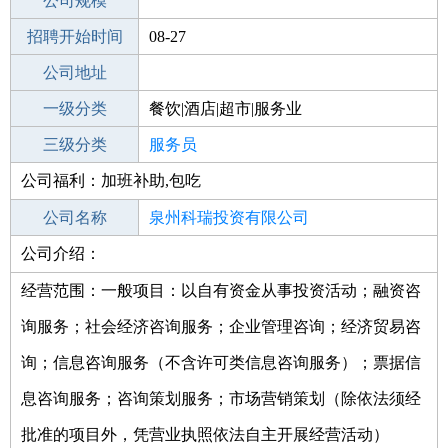
工作地点
公司规模
泉州泉港区
招聘开始时间
公司电话
08-27
招聘结束时间
公司地址
2022-02-27
一级分类
餐饮|酒店|超市|服务业
二级分类
三级分类
餐饮
服务员
公司福利：加班补助,包吃
其他行业
小吃快餐
公司名称
泉州科瑞投资有限公司
公司介绍：
公司类型
有限责任公司(自然人投资或控股)
经营范围：一般项目：以自有资金从事投资活动；融资咨
询服务；社会经济咨询服务；企业管理咨询；经济贸易咨
询；信息咨询服务（不含许可类信息咨询服务）；票据信
息咨询服务；咨询策划服务；市场营销策划（除依法须经
批准的项目外，凭营业执照依法自主开展经营活动）