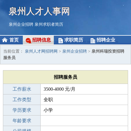
泉州人才人事网
泉州企业招聘
泉州求职者简历
首页
招聘信息
求职简历
招聘企业
当前位置：
泉州人才网招聘网
>
泉州企业招聘
>
泉州科瑞投资招聘
服务员
招聘服务员
工作薪水
3500-4000 元/月
招聘人数
工作类型
2人
全职
性别要求
学历要求
-
小学
工作经验
年龄要求
不限