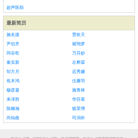
超声医助
最新简历
施名捷
贾钦天
尹伯齐
褚翔梦
同谷乾
万芬妙
秦实新
左桦霖
邹方月
迟秀姗
焦木鸿
伍馨羽
穆彦凝
施青林
来泽胜
华芬慕
陈幽瀚
狐荣博
尚灿曲
司润朴