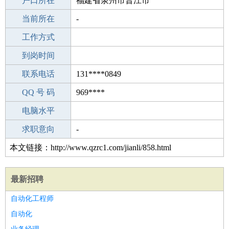
毕业学校
户口所在
成人教育
福建省泉州市晋江市
所学专业
当前所在
-
-
工作经验
工作方式
13
驾 照
到岗时间
B照
期望月薪
联系电话
131****0849
手机号码
QQ 号 码
131****0849
969****
微信号码
电脑水平
131****0849
外语水平
求职意向
-
本文链接：http://www.qzrc1.com/jianli/858.html
最新招聘
自动化工程师
自动化