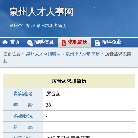
泉州人才人事网
泉州企业招聘
泉州求职者简历
首页
招聘信息
求职简历
招聘企业
当前位置：
泉州人才网招聘网
>
泉州个人求职简历
>
厉音菡求职简
历
厉音菡求职简历
真实姓名
厉音菡
性 别
年 龄
女
38
出生年月
婚姻状况
1988-01-09
-
学 历
身 高
成人教育
-