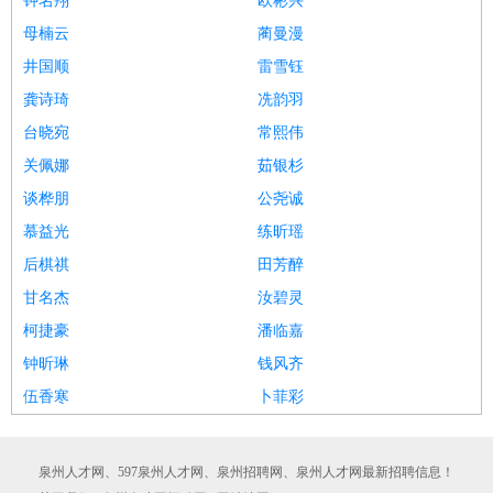
钟名翔
欧彬兴
母楠云
蔺曼漫
井国顺
雷雪钰
龚诗琦
冼韵羽
台晓宛
常熙伟
关佩娜
茹银杉
谈桦朋
公尧诚
慕益光
练昕瑶
后棋祺
田芳醉
甘名杰
汝碧灵
柯捷豪
潘临嘉
钟昕琳
钱风齐
伍香寒
卜菲彩
泉州人才网、597泉州人才网、泉州招聘网、泉州人才网最新招聘信息！