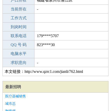
毕业学校
户口所在
洛阳河柴集团有限责任公司学校
福建省泉州市洛江区
所学专业
当前所在
-
-
工作经验
工作方式
0
驾 照
到岗时间
C照
期望月薪
联系电话
179****5707
手机号码
QQ 号 码
179****5707
823****30
微信号码
电脑水平
179****5707
外语水平
求职意向
-
本文链接：http://www.qzrc1.com/jianli/762.html
最新招聘
医疗器械销售
城市总