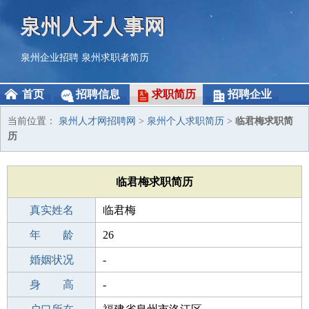
泉州人才人事网
泉州企业招聘
泉州求职者简历
首页
招聘信息
求职简历
招聘企业
当前位置：
泉州人才网招聘网
>
泉州个人求职简历
>
临君梅求职简
历
临君梅求职简历
真实姓名
临君梅
性 别
年 龄
女
26
出生年月
婚姻状况
2000-10-04
-
学 历
身 高
高中
-