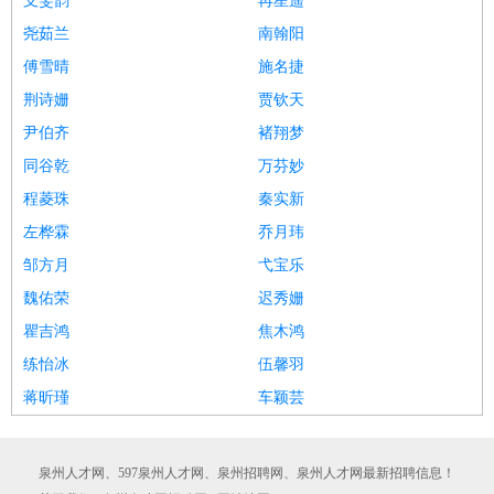
支雯韵
再星遥
尧茹兰
南翰阳
傅雪晴
施名捷
荆诗姗
贾钦天
尹伯齐
褚翔梦
同谷乾
万芬妙
程菱珠
秦实新
左桦霖
乔月玮
邹方月
弋宝乐
魏佑荣
迟秀姗
瞿吉鸿
焦木鸿
练怡冰
伍馨羽
蒋昕瑾
车颖芸
泉州人才网、597泉州人才网、泉州招聘网、泉州人才网最新招聘信息！